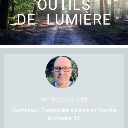
OUTILS
DE LUMIÈRE
Bertrand Minetti
Magnétiseur Énergéticien à Nancy en Meurthe
et Moselle, 54.