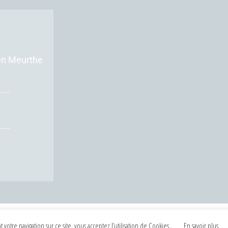
en Meurthe
©2024 Tous droits réservés à
Bertrand Mi
 votre navigation sur ce site, vous acceptez l’utilisation de Cookies .
En savoir plus