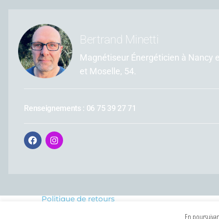
Bertrand Minetti
Magnétiseur Énergéticien à Nancy 
et Moselle, 54.
Renseignements : 06 75 39 27 71
Politique de retours
En poursuivant
MENTIONS LÉGALES