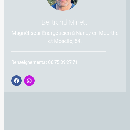
Bertrand Minetti
Magnétiseur Énergéticien à Nancy en Meurthe
et Moselle, 54.
Renseignements : 06 75 39 27 71