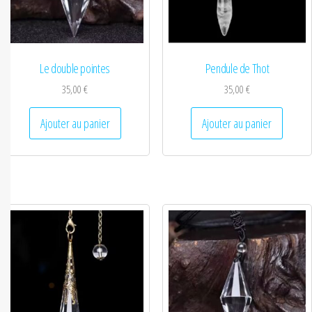
Le double pointes
Pendule de Thot
35,00
€
35,00
€
Ajouter au panier
Ajouter au panier