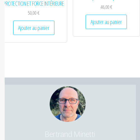
PROTECTION ET FORCE INTÉRIEURE
46,00
€
50,00
€
Ajouter au panier
Ajouter au panier
Bertrand Minetti