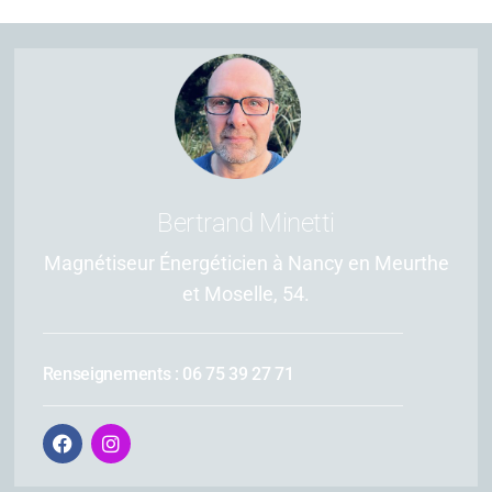
Bertrand Minetti
Magnétiseur Énergéticien à Nancy en Meurthe
et Moselle, 54.
Renseignements : 06 75 39 27 71