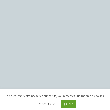
En poursuivant votre navigation sur ce site, vous acceptez l’utilisation de Cookies .
En savoir plus
J'accepte
©2024 Tous droits réservés à
Bertrand Minetti